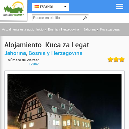
ESPAÑOL
Actualmente está aquí:
Inicio
Bosnia y Herzegovina
Jahorina
Kuca za Legat
Alojamiento: Kuca za Legat
Jahorina
,
Bosnia y Herzegovina
Número de visitas:
17947