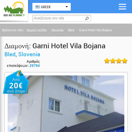
GREEK
Βρίσκεστε εδώ:
Αρχική σελίδα
Slovenia
Bled
Garni Hotel Vila Bojana
Διαμονή: Garni Hotel Vila Bojana
Bled
,
Slovenia
Αριθμός
επισκέψεων:
29794
Από
20€
ανά άτομο