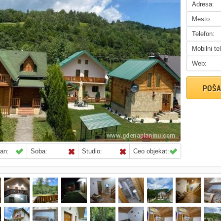
Adresa:
Mesto:
Telefon:
Mobilni te
Web:
POŠA
an:
Soba:
Studio:
Ceo objekat: