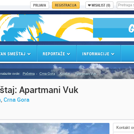
PRIJAVA
REGISTRACIJA
WISHLIST
(0)
TAN SMEŠTAJ
REPORTAŽE
INFORMACIJE
nalazite ovde:
Početna
Crna Gora
Kolašin
Apartmani Vuk
taj: Apartmani Vuk
n
,
Crna Gora
Kontakt o