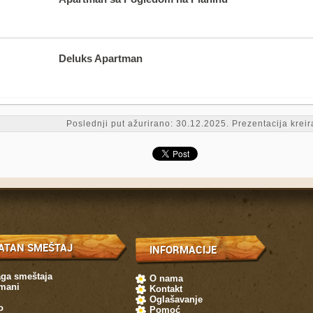
Deluks Apartman
Poslednji put ažurirano: 30.12.2025. Prezentacija krei
ATAN SMEŠTAJ
INFORMACIJE
aga smeštaja
O nama
mani
Kontakt
Oglašavanje
o
Pomoć