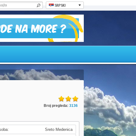
SRPSKI
Broj pregleda:
3136
soba:
Sreto Medenica