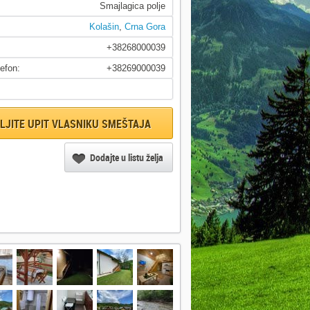
Smajlagica polje
Kolašin
,
Crna Gora
+38268000039
lefon:
+38269000039
LJITE UPIT VLASNIKU SMEŠTAJA
Dodajte u listu želja