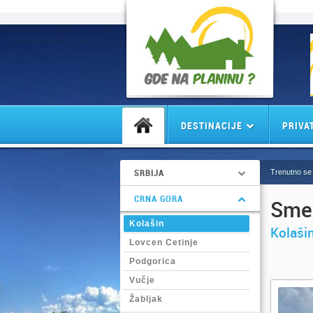
DESTINACIJE
PRIVA
SRBIJA
Trenutno se 
CRNA GORA
Smeš
Kolašin
Kolaši
Lovcen Cetinje
Podgorica
Vučje
Žabljak