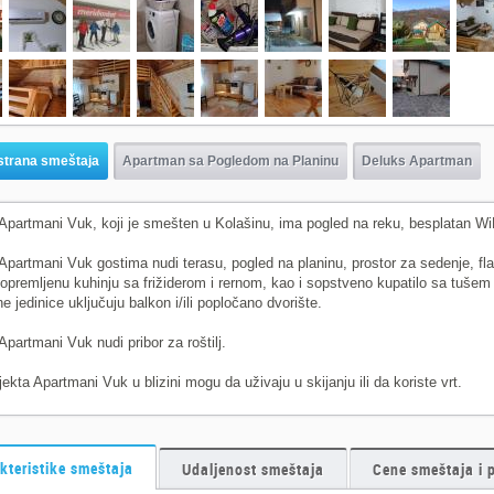
strana smeštaja
Apartman sa Pogledom na Planinu
Deluks Apartman
Apartmani Vuk, koji je smešten u Kolašinu, ima pogled na reku, besplatan WiFi
Apartmani Vuk gostima nudi terasu, pogled na planinu, prostor za sedenje, fla
opremljenu kuhinju sa frižiderom i rernom, kao i sopstveno kupatilo sa tušem 
e jedinice uključuju balkon i/ili popločano dvorište.
Apartmani Vuk nudi pribor za roštilj.
jekta Apartmani Vuk u blizini mogu da uživaju u skijanju ili da koriste vrt.
kteristike smeštaja
Udaljenost smeštaja
Cene smeštaja i 