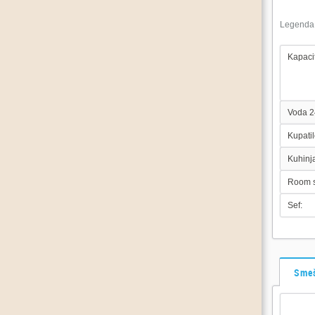
Legenda
Kapacit
Voda 2
Kupatil
Kuhinj
Room s
Sef:
Smeš