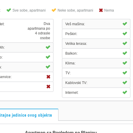
:
Sve sobe, apartmani
Neke sobe, apartmani
Nema
Dva
et:
Veš mašina:
apartmana po
4 odrasle
Peškiri:
osobe
Velika terasa:
4h:
Balkon:
o:
Klima:
a:
TV:
ervice:
Kablovski TV:
Internet:
tajne jedinice ovog objekta
Apartman sa Pogledom na Planinu