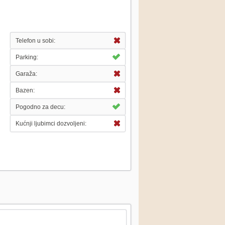
Telefon u sobi:
Parking:
Garaža:
Bazen:
Pogodno za decu:
Kućnji ljubimci dozvoljeni: