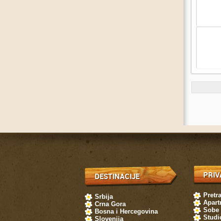
PRIV
DESTINACIJE
Pretr
Srbija
Apart
Crna Gora
Sobe
Bosna i Hercegovina
Studi
Slovenija