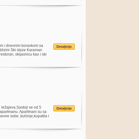
jem i dnevnim boravkom sa
Detaljnije
blizini Ski staze Karaman
storan, skijasnicu kao i ski
7 ležajeva.Sastoji se od 5
Detaljnije
apartmanu. Apartmani su sa
evne sobe ,kuhinje,kupatila i