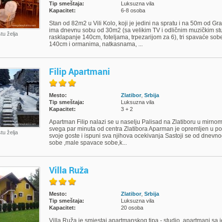
Tip smeštaja:
Luksuzna vila
Kapacitet:
6-8 osoba
Stan od 82m2 u Vili Kolo, koji je jedini na spratu i na 50m od G
ima dnevnu sobu od 30m2 (sa velikim TV i odličnim muzičkim s
stu želja
rasklapanje 140cm, foteljama, trpezarijom za 6), tri spavaće so
140cm i ormanima, natkasnama, ...
Filip Apartmani
Mesto:
Zlatibor
,
Srbija
Tip smeštaja:
Luksuzna vila
Kapacitet:
3 + 2
Apartman Filip nalazi se u naselju Palisad na Zlatiboru u mirn
svega par minuta od centra Zlatibora Aparman je opremljen u p
stu želja
svoje goste i ispuni sva njihova ocekivanja Sastoji se od dnevn
sobe ,male spavace sobe,k...
Villa Ruža
Mesto:
Zlatibor
,
Srbija
Tip smeštaja:
Luksuzna vila
Kapacitet:
20 osoba
Villa Ruža je smjestaj apartmanskog tipa - studio, apartmani s