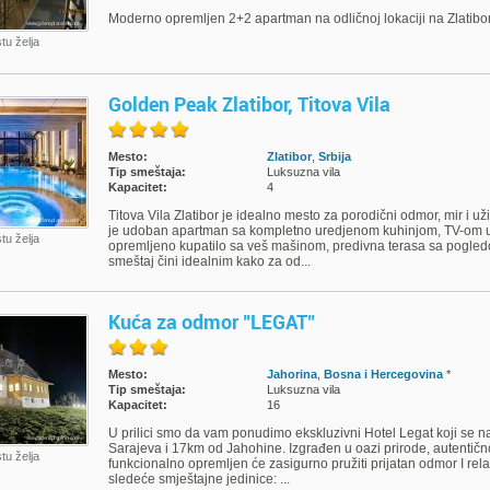
Moderno opremljen 2+2 apartman na odličnoj lokaciji na Zlatibo
stu želja
Golden Peak Zlatibor, Titova Vila
Mesto:
Zlatibor
,
Srbija
Tip smeštaja:
Luksuzna vila
Kapacitet:
4
Titova Vila Zlatibor je idealno mesto za porodični odmor, mir i 
je udoban apartman sa kompletno uredjenom kuhinjom, TV-om u
stu želja
opremljeno kupatilo sa veš mašinom, predivna terasa sa pogled
smeštaj čini idealnim kako za od...
Kuća za odmor "LEGAT"
Mesto:
Jahorina
,
Bosna i Hercegovina
*
Tip smeštaja:
Luksuzna vila
Kapacitet:
16
U prilici smo da vam ponudimo ekskluzivni Hotel Legat koji se n
Sarajeva i 17km od Jahohine. Izgrađen u oazi prirode, autentično
stu želja
funkcionalno opremljen će zasigurno pružiti prijatan odmor I rel
sledeće smještajne jedinice: ...