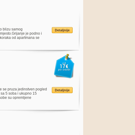
no blizu samog
Detaljnije
 mjesto.Grijanje je podno i
 koraka od apartmana se
od
17€
po osobi
le se pruza jedinstven pogled
Detaljnije
 sa 5 soba i ukupno 15
 sobe su opremljene