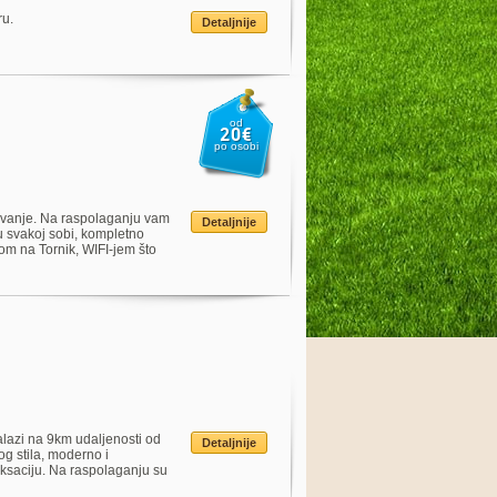
ru.
Detaljnije
od
20€
po osobi
uživanje. Na raspolaganju vam
Detaljnije
 svakoj sobi, kompletno
om na Tornik, WIFI-jem što
alazi na 9km udaljenosti od
Detaljnije
g stila, moderno i
aksaciju. Na raspolaganju su