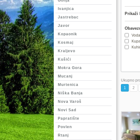
Golija
Ivanjica
Prikaži 
Jastrebac
Javor
Obavezn
Kopaonik
Voda
Kupa
Kosmaj
Kuhi
Kraljevo
Kušići
Mokra Gora
Mucanj
Ukupno pro
Murtenica
1
2
Niška Banja
Nova Varoš
Novi Sad
Papratište
Povlen
Rtanj