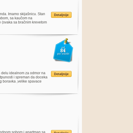
randa. Imamo skijašnicu. Stan
Detaljnije
tubom, sa kaučom na
be (svaka sa bračnim krevetom
od
8€
po osobi
om delu idealnom za odmor na
Detaljnije
otpunosti i spreman da doceka
og boravka ,velike spavace
a jednom sobom i apartman sa