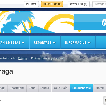
PRIJAVA
REGISTRACIJA
WISHLIST
(0)
TAN SMEŠTAJ
REPORTAŽE
INFORMACIJE
nalazite ovde:
Početna
Pretraga privatnog smeštaja
raga
taji
Apartmani
Sobe
Studio
Cele kuće
Luksuzne vile
Hoteli
a: