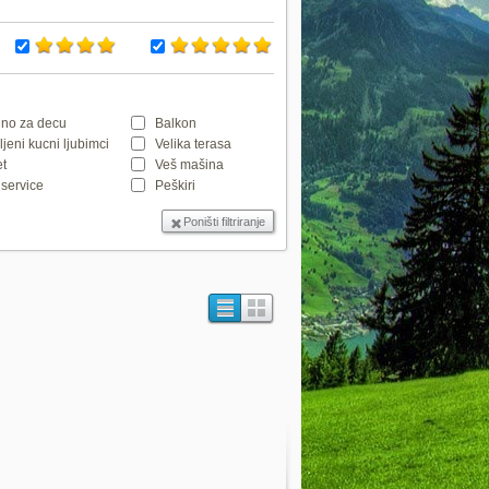
no za decu
Balkon
jeni kucni ljubimci
Velika terasa
et
Veš mašina
service
Peškiri