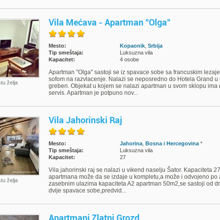
Vila Mećava - Apartman "Olga"
Mesto:
Kopaonik
,
Srbija
Tip smeštaja:
Luksuzna vila
Kapacitet:
4 osobe
Apartman "Olga" sastoji se iz spavace sobe sa francuskim leza
sofom na razvlacenje. Nalazi se neposredno do Hotela Grand u 
stu želja
greben. Objekat u kojem se nalazi apartman u svom sklopu ima re
servis. Apartman je potpuno nov...
Vila Jahorinski Raj
Mesto:
Jahorina
,
Bosna i Hercegovina
*
Tip smeštaja:
Luksuzna vila
Kapacitet:
27
Vila jahorinski raj se nalazi u vikend naselju Šator. Kapaciteta 2
apartmana može da se izdaje u kompletu,a može i odvojeno po 
stu želja
zasebnim ulazima kapaciteta A2 apartman 50m2,se sastoji od dn
dvije spavace sobe,predvid...
Apartmani Zlatni Grozd