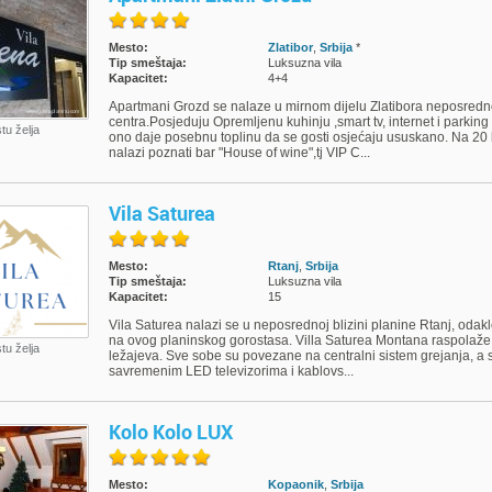
Mesto:
Zlatibor
,
Srbija
*
Tip smeštaja:
Luksuzna vila
Kapacitet:
4+4
Apartmani Grozd se nalaze u mirnom dijelu Zlatibora neposred
centra.Posjeduju Opremljenu kuhinju ,smart tv, internet i parking
stu želja
ono daje posebnu toplinu da se gosti osjećaju ususkano. Na 20
nalazi poznati bar "House of wine",tj VIP C...
Vila Saturea
Mesto:
Rtanj
,
Srbija
Tip smeštaja:
Luksuzna vila
Kapacitet:
15
Vila Saturea nalazi se u neposrednoj blizini planine Rtanj, odak
na ovog planinskog gorostasa. Villa Saturea Montana raspolaže
stu želja
ležajeva. Sve sobe su povezane na centralni sistem grejanja, a
savremenim LED televizorima i kablovs...
Kolo Kolo LUX
Mesto:
Kopaonik
,
Srbija