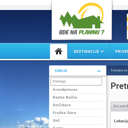
DESTINACIJE
PRIVA
SRBIJA
Trenutno se 
Pret
Arandjelovac
Bajina Bašta
Divčibare
Svi smeš
Fruška Gora
Goč
Lokacij