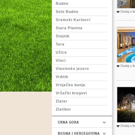
Rudno
Selo Rudno
Dodaj u li
Sremski Karlovci
Stara Planina
Stojnik
Tara
Užice
Vinci
Dodaj u li
Vlasinsko jezero
Vrdnik
Vrnjačka banja
Vršački bregovi
Zlatar
Zlatibor
CRNA GORA
Dodaj u li
BOSNA I HERCEGOVINA