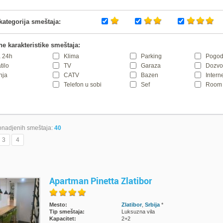
kategorija smeštaja:
e karakteristike smeštaja:
 24h
Klima
Parking
Pogod
tilo
TV
Garaza
Dozvol
nja
CATV
Bazen
Intern
Telefon u sobi
Sef
Room 
nadjenih smeštaja:
40
3
4
Apartman Pinetta Zlatibor
Mesto:
Zlatibor
,
Srbija
*
Tip smeštaja:
Luksuzna vila
Kapacitet:
2+2