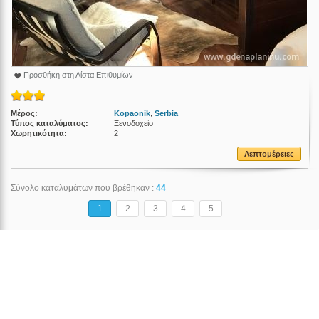
Προσθήκη στη Λίστα Επιθυμίων
Μέρος:
Kopaonik
,
Serbia
Τύπος καταλύματος:
Ξενοδοχείο
Χωρητικότητα:
2
Λεπτομέρειες
Σύνολο καταλυμάτων που βρέθηκαν :
44
1
2
3
4
5