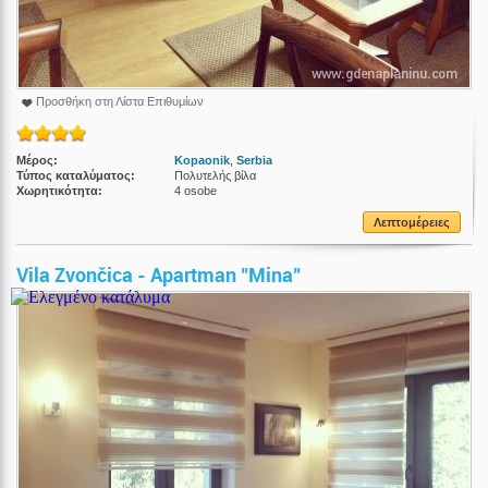
Προσθήκη στη Λίστα Επιθυμίων
Μέρος:
Kopaonik
,
Serbia
Τύπος καταλύματος:
Πολυτελής βίλα
Χωρητικότητα:
4 osobe
Λεπτομέρειες
Vila Zvončica - Apartman "Mina"