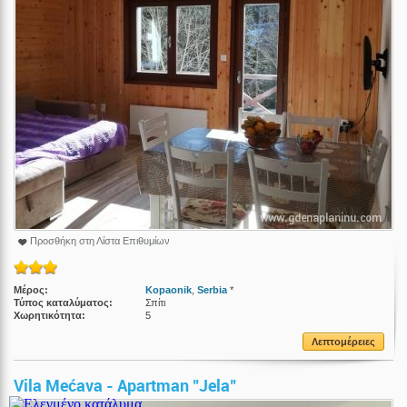
Προσθήκη στη Λίστα Επιθυμίων
Μέρος:
Kopaonik
,
Serbia
*
Τύπος καταλύματος:
Σπίτι
Χωρητικότητα:
5
Λεπτομέρειες
Vila Mećava - Apartman "Jela"