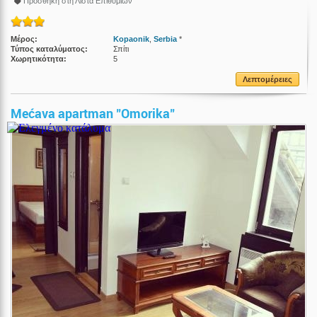
Προσθήκη στη Λίστα Επιθυμίων
Μέρος:
Kopaonik
,
Serbia
*
Τύπος καταλύματος:
Σπίτι
Χωρητικότητα:
5
Λεπτομέρειες
Mećava apartman "Omorika"