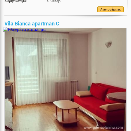
Χωρητικότητα:
4-5 ležaja
Λεπτομέρειες
Vila Bianca apartman C