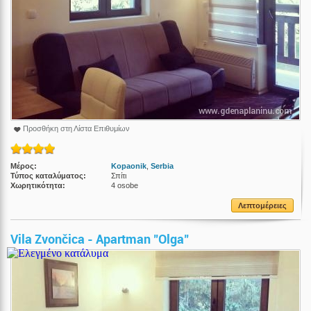
Προσθήκη στη Λίστα Επιθυμίων
Μέρος:
Kopaonik
,
Serbia
Τύπος καταλύματος:
Σπίτι
Χωρητικότητα:
4 osobe
Λεπτομέρειες
Vila Zvončica - Apartman "Olga"