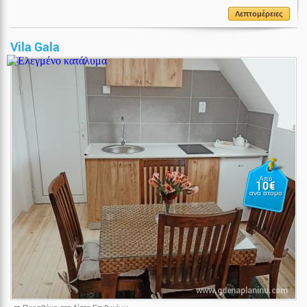
Λεπτομέρειες
Vila Gala
Από
10€
ανά άτομο