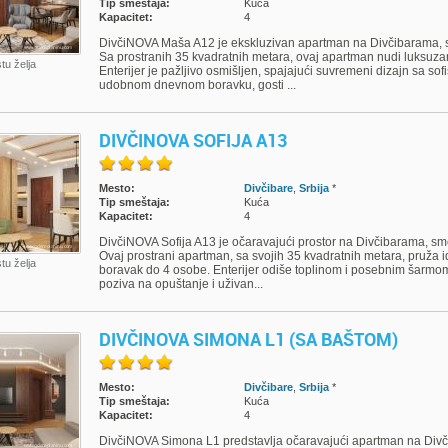
Tip smeštaja:
Kuća
Kapacitet:
4
DivčiNOVA Maša A12 je ekskluzivan apartman na Divčibarama, s
Sa prostranih 35 kvadratnih metara, ovaj apartman nudi luksuza
stu želja
Enterijer je pažljivo osmišljen, spajajući suvremeni dizajn sa sofi
udobnom dnevnom boravku, gosti ...
DIVČINOVA SOFIJA A13
Mesto:
Divčibare
,
Srbija
*
Tip smeštaja:
Kuća
Kapacitet:
4
DivčiNOVA Sofija A13 je očaravajući prostor na Divčibarama, sm
Ovaj prostrani apartman, sa svojih 35 kvadratnih metara, pruža
stu želja
boravak do 4 osobe. Enterijer odiše toplinom i posebnim šarmom
poziva na opuštanje i uživan...
DIVČINOVA SIMONA L1 (SA BAŠTOM)
Mesto:
Divčibare
,
Srbija
*
Tip smeštaja:
Kuća
Kapacitet:
4
DivčiNOVA Simona L1 predstavlja očaravajući apartman na Divč