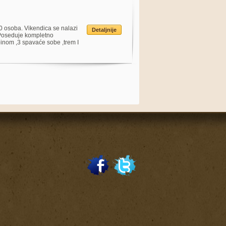
 osoba. Vikendica se nalazi
Detaljnije
. Poseduje kompletno
binom ,3 spavaće sobe ,trem I