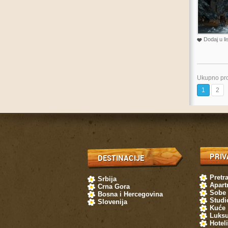
Dodaj u li
Ukupno pro
1
2
PRIV
DESTINACIJE
Pretr
Srbija
Apart
Crna Gora
Sobe
Bosna i Hercegovina
Studi
Slovenija
Kuće
Luksu
Hoteli