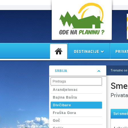
DESTINACIJE
PRIVA
SRBIJA
Trenutno se 
Smeš
Arandjelovac
Privata
Bajina Bašta
Divčibare
Fruška Gora
Svi smeš
Goč