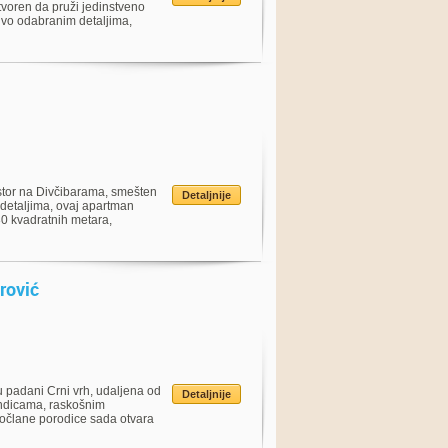
tvoren da pruži jedinstveno
jivo odabranim detaljima,
tor na Divčibarama, smešten
Detaljnije
detaljima, ovaj apartman
30 kvadratnih metara,
rović
u padani Crni vrh, udaljena od
Detaljnije
endicama, raskošnim
stočlane porodice sada otvara