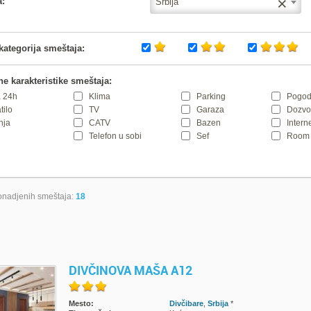
×
a:
Srbija
kategorija smeštaja:
e karakteristike smeštaja:
 24h
Klima
Parking
Pogod
tilo
TV
Garaza
Dozvol
nja
CATV
Bazen
Intern
Telefon u sobi
Sef
Room 
nadjenih smeštaja:
18
DIVČINOVA MAŠA A12
Mesto:
Divčibare
,
Srbija
*