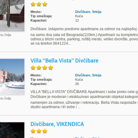
Mesto:
Divčibare
,
Srbija
Tip smeštaja:
Kuća
Kapacitet:
12
Divčibare. Izdajemo predivne apartmane za odmor na najlepšoj p
na samo dva sata od Beograda(110km.) Apartmani su kompletno 
stu želja
odmor,u blizni centra, parking, roštilj mesto, veliko dvorište, povo
se na telefon 0641224...
Villa ''Bella Vista'' Divčibare
Mesto:
Divčibare
,
Srbija
Tip smeštaja:
Kuća
Kapacitet:
26
VILLA ''BELLA VISTA'' DIVČIBARE Apartmani i sobe preko cele god
Divčibare je moderan i ekskluzivan apartmanski objekat kategoris
stu želja
namenjen za odmor, uživanje i rekreaciju. Bella Vista raspolaže
studio apartmana i tri sobe i ...
Divčibare, VIKENDICA