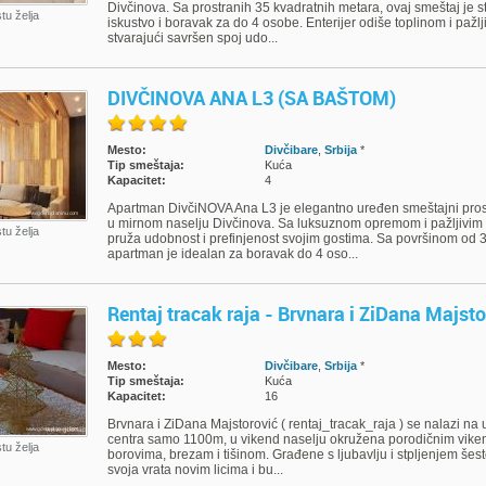
Divčinova. Sa prostranih 35 kvadratnih metara, ovaj smeštaj je s
stu želja
iskustvo i boravak za do 4 osobe. Enterijer odiše toplinom i pažl
stvarajući savršen spoj udo...
DIVČINOVA ANA L3 (SA BAŠTOM)
Mesto:
Divčibare
,
Srbija
*
Tip smeštaja:
Kuća
Kapacitet:
4
Apartman DivčiNOVA Ana L3 je elegantno uređen smeštajni pros
u mirnom naselju Divčinova. Sa luksuznom opremom i pažljivim 
stu želja
pruža udobnost i prefinjenost svojim gostima. Sa površinom od 
apartman je idealan za boravak do 4 oso...
Rentaj tracak raja - Brvnara i ZiDana Majsto
Mesto:
Divčibare
,
Srbija
*
Tip smeštaja:
Kuća
Kapacitet:
16
Brvnara i ZiDana Majstorović ( rentaj_tracak_raja ) se nalazi na 
centra samo 1100m, u vikend naselju okružena porodičnim vik
stu želja
borovima, brezam i tišinom. Građene s ljubavlju i stpljenjem še
svoja vrata novim licima i bu...