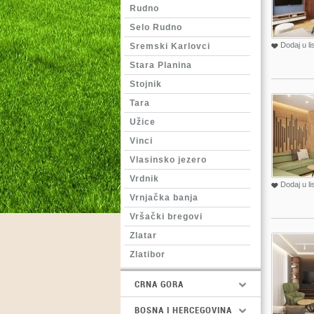
Rudno
Selo Rudno
Dodaj u li
Sremski Karlovci
Stara Planina
Stojnik
Tara
Užice
Vinci
Vlasinsko jezero
Vrdnik
Dodaj u li
Vrnjačka banja
Vršački bregovi
Zlatar
Zlatibor
CRNA GORA
BOSNA I HERCEGOVINA