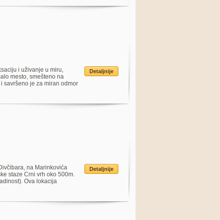
aciju i uživanje u miru,
Detaljnije
alo mesto, smešteno na
ji i savršeno je za miran odmor
Divčibara, na Marinkovića
Detaljnije
ške staze Crni vrh oko 500m.
adinost). Ova lokacija