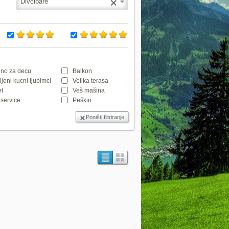
×
Divčibare
no za decu
Balkon
jeni kucni ljubimci
Velika terasa
et
Veš mašina
service
Peškiri