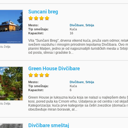
Suncani breg
Mesto:
Divčibare
,
Srbija
Tip smeštaja:
Kuća
Kapacitet:
16
Vila "Sunčani Breg", drvena vikend kuća, pruža vam odmor, relaks
svežem vazduhu i mnogim prirodnim lepotama Divčibara. Ovo m
stu želja
planini Maljen, jedno je od najpoznatijih turističkih mesta u Srbi
od posla, stresa i gradske b...
Green House Divčibare
Mesto:
Divčibare
,
Srbija
Tip smeštaja:
Kuća
Kapacitet:
6
Green House je luksuzna kuća koja se nalazi u najlepšem delu 
kosi, pored puta ka Crnom vrhu. Udaljena je od centra i od skija
stu želja
Kategorizacija: kuća prve kategorije sa četiri zvezdice (domaća r
obezbeđuje miran boravak, al...
Divčibare smeštaj