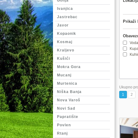
Golija
Lokacij
Ivanjica
Jastrebac
Prikaži 
Javor
Kopaonik
Obavezn
Kosmaj
Voda
Kupa
Kraljevo
Kuhi
Kušići
Mokra Gora
Mucanj
Murtenica
Ukupno pro
Niška Banja
1
2
Nova Varoš
Novi Sad
Papratište
Povlen
Rtanj