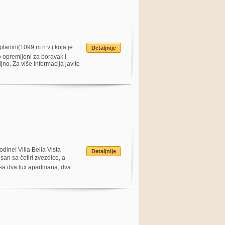
lanini(1099 m.n.v.) koja je
Detaljnije
opremljeni za boravak i
ljno. Za više informacija javite
ine! Villa Bella Vista
Detaljnije
an sa četiri zvezdice, a
 sa dva lux apartmana, dva