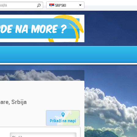
SRPSKI
are, Srbija
Prikaži na mapi