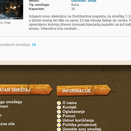
Mesto:
Divčibare
,
Srbija
Tip smeštaja:
Kuća
Kapacitet:
10
Izdajem novu vikendicu na Divčibarima pogodnu za smeštaj 7-10
u blizini novog ski-lifta na samo 15-tak minuta šetnje do centra
stu želja
opremljenu kuhinju,dnevni boravak,trpezariju,kupatilo sa tuš ka
terasu. Vikendica ima centraln...
nadjenih smeštaja:
18
ATAN SMEŠTAJ
INFORMACIJE
aga smeštaja
O nama
mani
Kontakt
Oglašavanje
o
Pomoć
Uslovi korišćenja
zne vile
Politika privatnosti
Unestite svoj smeštaj