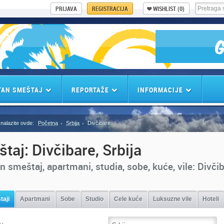
PRIJAVA
REGISTRACIJA
WISHLIST
(0)
TAN SMEŠTAJ
REPORTAŽE
INFORMACIJE
nalazite ovde:
Početna
Srbija
Divčibare
taj: Divčibare, Srbija
n smeštaj, apartmani, studia, sobe, kuće, vile: Divčib
taji
Apartmani
Sobe
Studio
Cele kuće
Luksuzne vile
Hoteli