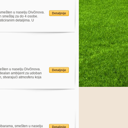
mešten u naselju Divčinova.
Detaljnije
n smeštaj za do 4 osobe.
sticiranim detaljima. U
ešten u naselju Divčinova.
Detaljnije
 idealan ambijent za udoban
, stvarajući atmosferu koja
ibarama, smešten u naselju
Detaljnije