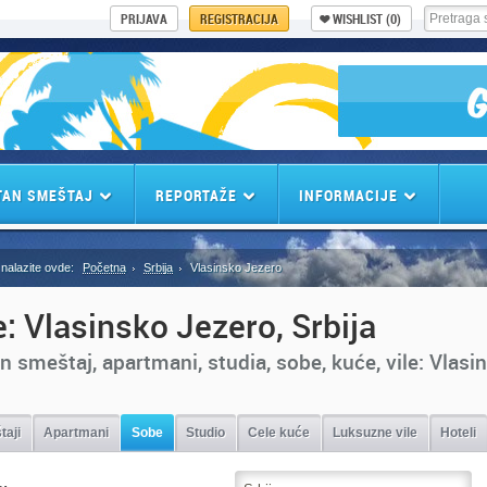
PRIJAVA
REGISTRACIJA
WISHLIST
(0)
TAN SMEŠTAJ
REPORTAŽE
INFORMACIJE
nalazite ovde:
Početna
Srbija
Vlasinsko Jezero
: Vlasinsko Jezero, Srbija
n smeštaj, apartmani, studia, sobe, kuće, vile: Vlasi
taji
Apartmani
Sobe
Studio
Cele kuće
Luksuzne vile
Hoteli