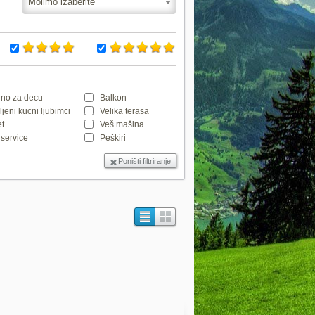
Molimo izaberite
no za decu
Balkon
jeni kucni ljubimci
Velika terasa
et
Veš mašina
service
Peškiri