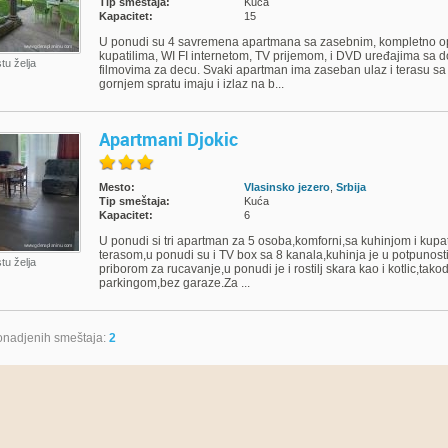
Tip smeštaja:
Kuća
Kapacitet:
15
U ponudi su 4 savremena apartmana sa zasebnim, kompletno o
kupatilima, WI FI internetom, TV prijemom, i DVD uređajima sa d
stu želja
filmovima za decu. Svaki apartman ima zaseban ulaz i terasu sa
gornjem spratu imaju i izlaz na b...
Apartmani Djokic
Mesto:
Vlasinsko jezero
,
Srbija
Tip smeštaja:
Kuća
Kapacitet:
6
U ponudi si tri apartman za 5 osoba,komforni,sa kuhinjom i kup
terasom,u ponudi su i TV box sa 8 kanala,kuhinja je u potpunos
stu želja
priborom za rucavanje,u ponudi je i rostilj skara kao i kotlic,tak
parkingom,bez garaze.Za ...
nadjenih smeštaja:
2