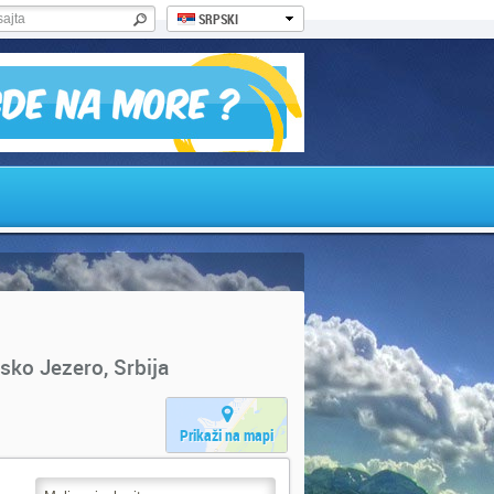
SRPSKI
nsko Jezero, Srbija
Prikaži na mapi