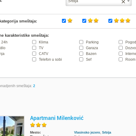
×
a:
Srbija
kategorija smeštaja:
e karakteristike smeštaja:
 24h
Klima
Parking
Pogod
tilo
TV
Garaza
Dozvol
nja
CATV
Bazen
Intern
Telefon u sobi
Sef
Room 
nadjenih smeštaja:
2
Apartmani Milenković
Mesto:
Vlasinsko jezero
,
Srbija