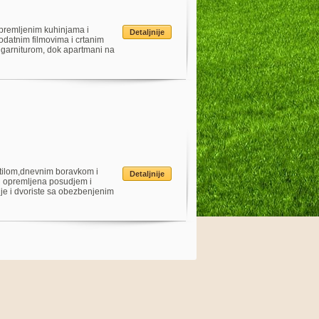
premljenim kuhinjama i
Detaljnije
odatnim filmovima i crtanim
 garniturom, dok apartmani na
atilom,dnevnim boravkom i
Detaljnije
ti opremljena posudjem i
odje i dvoriste sa obezbenjenim