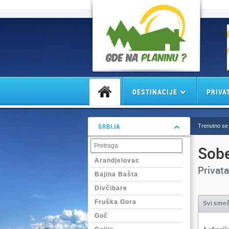
DESTINACIJE
PRIVA
SRBIJA
Trenutno se 
Sobe
Arandjelovac
Privata
Bajina Bašta
Divčibare
Fruška Gora
Svi smeš
Goč