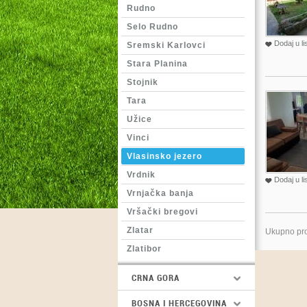
Rudno
Selo Rudno
Dodaj u li
Sremski Karlovci
Stara Planina
Stojnik
Tara
Užice
Vinci
Vlasinsko jezero
Vrdnik
Dodaj u li
Vrnjačka banja
Vršački bregovi
Zlatar
Ukupno pro
Zlatibor
CRNA GORA
BOSNA I HERCEGOVINA