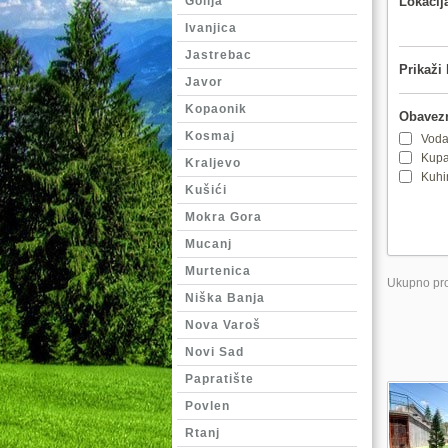
Golija
Lokacij
Ivanjica
Jastrebac
Prikaži 
Javor
Kopaonik
Obavezn
Kosmaj
Voda
Kupa
Kraljevo
Kuhi
Kušići
Mokra Gora
Mucanj
Murtenica
Ukupno pro
Niška Banja
Nova Varoš
Novi Sad
Papratište
Povlen
Rtanj