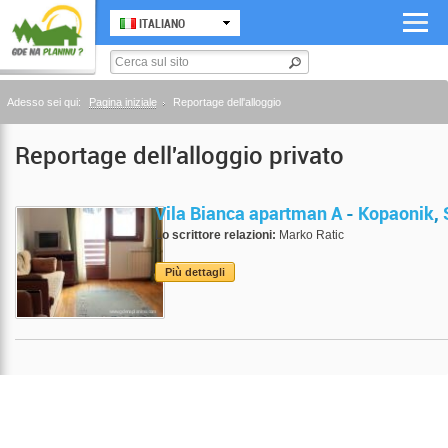
ITALIANO
Adesso sei qui:
Pagina iniziale
Reportage dell'alloggio
Reportage dell'alloggio privato
Vila Bianca apartman A
-
Kopaonik
,
Lo scrittore relazioni:
Marko Ratic
Più dettagli