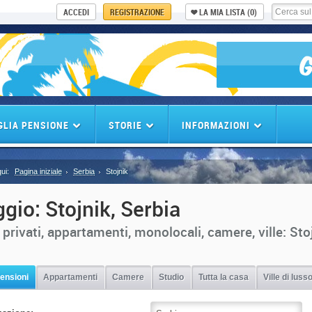
ACCEDI
REGISTRAZIONE
LA MIA LISTA
(0)
GLIA PENSIONE
STORIE
INFORMAZIONI
ui:
Pagina iniziale
Serbia
Stojnik
ggio: Stojnik, Serbia
 privati, appartamenti, monolocali, camere, ville: Sto
pensioni
Appartamenti
Camere
Studio
Tutta la casa
Ville di luss