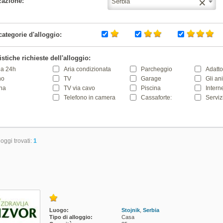
×
zazione:
Serbia
categorie d'alloggio:
istiche richieste dell'alloggio:
a 24h
Aria condizionata
Parcheggio
Adatto
no
TV
Garage
Gli an
na
TV via cavo
Piscina
Intern
Telefono in camera
Cassaforte:
Serviz
loggi trovati:
1
Luogo:
Stojnik
,
Serbia
Tipo di alloggio:
Casa