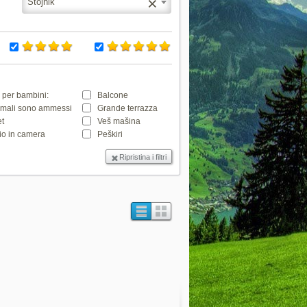
×
Stojnik
 per bambini:
Balcone
imali sono ammessi
Grande terrazza
et
Veš mašina
io in camera
Peškiri