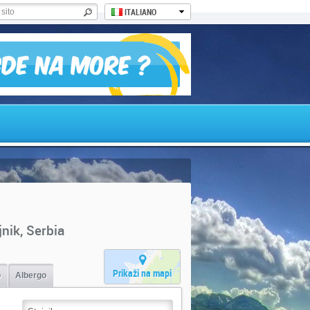
ITALIANO
jnik, Serbia
Prikaži na mapi
o
Albergo