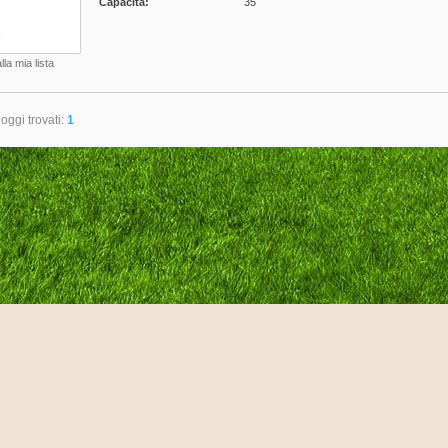
Capacità:
35
lla mia lista
loggi trovati:
1