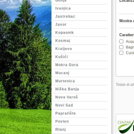
Golija
Localiz
Ivanjica
Jastrebac
Mostra 
Javor
Kopaonik
Caratter
Kosmaj
Acqu
Bag
Kraljevo
Cuci
Kušići
Mokra Gora
Mucanj
Murtenica
Totale di al
Niška Banja
Nova Varoš
Novi Sad
Papratište
Povlen
Rtanj