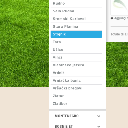
Rudno
Selo Rudno
Aggiungi a
Sremski Karlovci
Stara Planina
Stojnik
Totale di al
Tara
Užice
Vinci
Vlasinsko jezero
Vrdnik
Vrnjačka banja
Vršački bregovi
Zlatar
Zlatibor
MONTENEGRO
BOSNIE ET