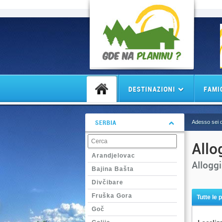
DESTINAZIONI
FAMI
SERBIA
Adesso sei q
Allo
Arandjelovac
Alloggi
Bajina Bašta
Divčibare
Fruška Gora
Tutte le 
Goč