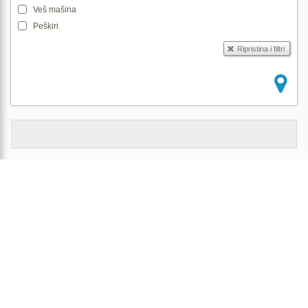
Veš mašina
Peškiri