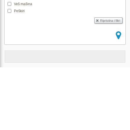
Veš mašina
Peškiri