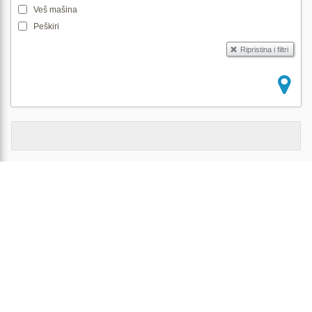
Veš mašina
Peškiri